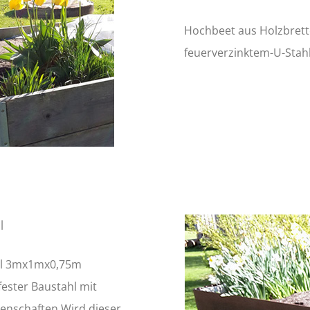
Hochbeet aus Holzbrett
feuerverzinktem-U-Stahl
l
hl 3mx1mx0,75m
fester Baustahl mit
enschaften.Wird dieser