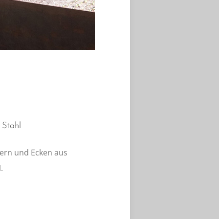
 Stahl
ern und Ecken aus
.